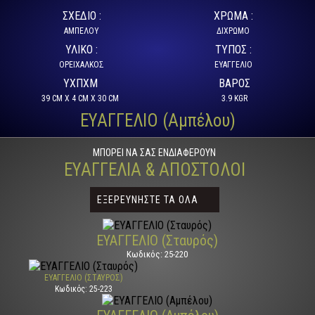
ΣΧΈΔΙΟ :
ΧΡΏΜΑ :
ΑΜΠΕΛΟΥ
ΔΙΧΡΩΜΟ
ΥΛΙΚΌ :
ΤΎΠΟΣ :
ΟΡΕΙΧΑΛΚΟΣ
ΕΥΑΓΓΕΛΙΟ
ΥXΠXΜ
ΒΆΡΟΣ
39 CM X 4 CM X 30 CM
3.9 KGR
ΕΥΑΓΓΕΛΙΟ (Αμπέλου)
ΜΠΟΡΕΊ ΝΑ ΣΑΣ ΕΝΔΙΑΦΈΡΟΥΝ
ΕΥΑΓΓΈΛΙΑ & ΑΠΌΣΤΟΛΟΙ
ΕΞΕΡΕΥΝΗΣΤΕ ΤΑ ΟΛΑ
ΕΥΑΓΓΕΛΙΟ (Σταυρός)
Κωδικός: 25-220
ΕΥΑΓΓΕΛΙΟ (ΣΤΑΥΡΌΣ)
Κωδικός: 25-223