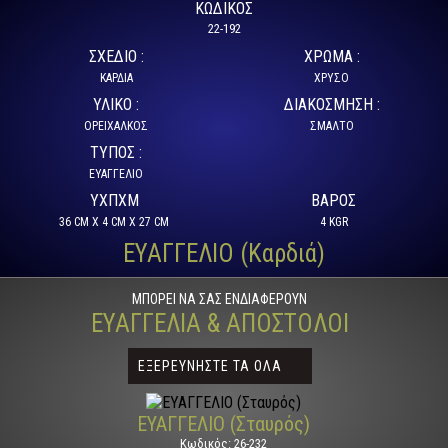
ΚΩΔΙΚΌΣ
22-192
ΣΧΈΔΙΟ :
ΧΡΏΜΑ :
ΚΑΡΔΙΑ
ΧΡΥΣΟ
ΥΛΙΚΌ :
ΔΙΑΚΌΣΜΗΣΗ :
ΟΡΕΙΧΑΛΚΟΣ
ΣΜΑΛΤΟ
ΤΎΠΟΣ :
ΕΥΑΓΓΕΛΙΟ
ΥXΠXΜ
ΒΆΡΟΣ
36 CM X 4 CM X 27 CM
4 KGR
ΕΥΑΓΓΕΛΙΟ (Καρδιά)
ΜΠΟΡΕΊ ΝΑ ΣΑΣ ΕΝΔΙΑΦΈΡΟΥΝ
ΕΥΑΓΓΈΛΙΑ & ΑΠΌΣΤΟΛΟΙ
ΕΞΕΡΕΥΝΗΣΤΕ ΤΑ ΟΛΑ
ΕΥΑΓΓΕΛΙΟ (Σταυρός)
Κωδικός: 26-232